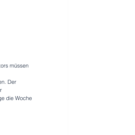
tors müssen 
 
n. Der 
r 
ge die Woche 