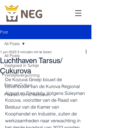
Post
All Posts
1 jun 2022
2 minuten om te lezen
All Posts
Luchthaven Tarsus/
Vastgoed in Turkije
Çukurova
Verblijfsvergunning
De Kozuva Groep bouwt de 
Eten en Cultuur
bovenbouw van de Kurova Regional 
Airport en Erkezköy. Volgens Süleyman 
Plaatsen om te bezoeken
Kozuva, voorzitter van de Raad van 
Bestuur van de Kamer van 
Koophandel en Industrie, zullen de 
werkzaamheden naar verwachting in 
het derde kwartaal van 2022 worden 