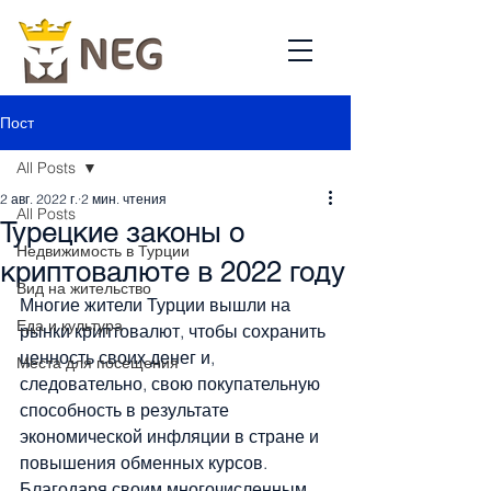
Пост
All Posts
2 авг. 2022 г.
2 мин. чтения
All Posts
Турецкие законы о
Недвижимость в Турции
криптовалюте в 2022 году
Вид на жительство
Многие жители Турции вышли на 
Еда и культура
рынки криптовалют, чтобы сохранить 
ценность своих денег и, 
Места для посещения
следовательно, свою покупательную 
способность в результате 
экономической инфляции в стране и 
повышения обменных курсов. 
Благодаря своим многочисленным 