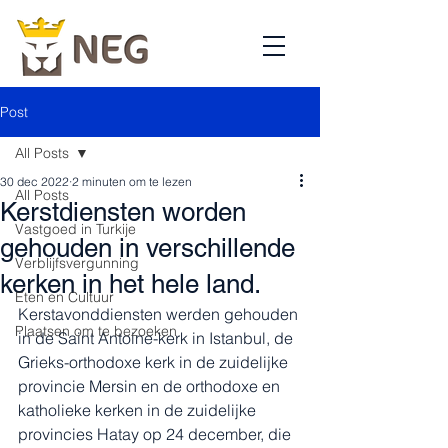
Post
All Posts
30 dec 2022
2 minuten om te lezen
All Posts
Kerstdiensten worden
Vastgoed in Turkije
gehouden in verschillende
Verblijfsvergunning
kerken in het hele land.
Eten en Cultuur
Kerstavonddiensten werden gehouden 
Plaatsen om te bezoeken
in de Saint Antoine-kerk in Istanbul, de 
Grieks-orthodoxe kerk in de zuidelijke 
provincie Mersin en de orthodoxe en 
katholieke kerken in de zuidelijke 
provincies Hatay op 24 december, die 