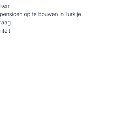
rken
 pensioen op te bouwen in Turkije
raag
iteit