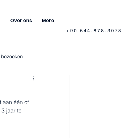
n
Over ons
More
+90 544-878-3078
e bezoeken
t aan één of 
 jaar te 